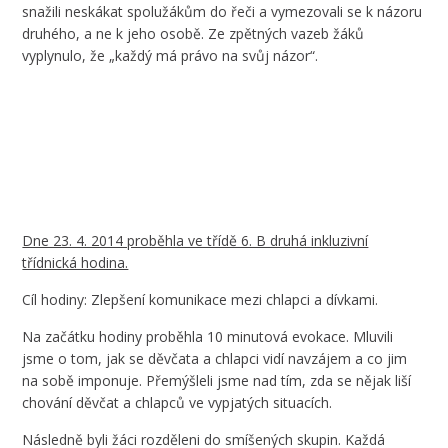
snažili neskákat spolužákům do řeči a vymezovali se k názoru
druhého, a ne k jeho osobě. Ze zpětných vazeb žáků
vyplynulo, že „každý má právo na svůj názor“.
Dne 23. 4. 2014 proběhla ve třídě 6. B druhá inkluzivní
třídnická hodina.
Cíl hodiny: Zlepšení komunikace mezi chlapci a dívkami.
Na začátku hodiny proběhla 10 minutová evokace. Mluvili
jsme o tom, jak se děvčata a chlapci vidí navzájem a co jim
na sobě imponuje. Přemýšleli jsme nad tím, zda se nějak liší
chování děvčat a chlapců ve vypjatých situacích.
Následně byli žáci rozděleni do smíšených skupin. Každá