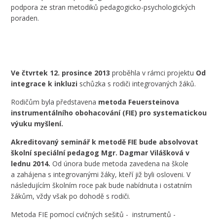
podpora ze stran metodiků pedagogicko-psychologických
poraden.
Ve čtvrtek 12. prosince 2013
proběhla v rámci projektu
Od
integrace k inkluzi
schůzka s rodiči integrovaných žáků.
Rodičům byla představena
metoda Feuersteinova
instrumentálního obohacování (FIE) pro systematickou
výuku myšlení.
Akreditovaný seminář k metodě FIE bude absolvovat
školní speciální pedagog Mgr. Dagmar Vilášková v
lednu 2014.
Od února bude metoda zavedena na škole
a zahájena s integrovanými žáky, kteří již byli osloveni. V
následujícím školním roce pak bude nabídnuta i ostatním
žákům, vždy však po dohodě s rodiči.
Metoda FIE pomocí cvičných sešitů - instrumentů -