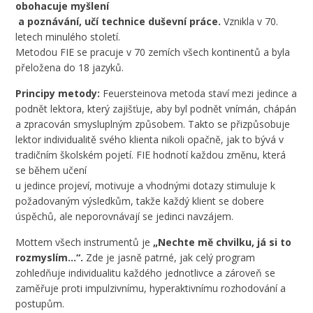
obohacuje myšlení
a poznávání, učí technice duševní práce.
Vznikla v 70.
letech minulého století.
Metodou FIE se pracuje v 70 zemích všech kontinentů a byla
přeložena do 18 jazyků.
Principy metody:
Feuersteinova metoda staví mezi jedince a
podnět lektora, který zajišťuje, aby byl podnět vnímán, chápán
a zpracován smysluplným způsobem. Takto se přizpůsobuje
lektor individualitě svého klienta nikoli opačně, jak to bývá v
tradičním školském pojetí. FIE hodnotí každou změnu, která
se během učení
u jedince projeví, motivuje a vhodnými dotazy stimuluje k
požadovaným výsledkům, takže každý klient se dobere
úspěchů, ale neporovnávají se jedinci navzájem.
Mottem všech instrumentů je
„Nechte mě chvilku, já si to
rozmyslím…“.
Zde je jasně patrné, jak celý program
zohledňuje individualitu každého jednotlivce a zároveň se
zaměřuje proti impulzivnímu, hyperaktivnímu rozhodování a
postupům.