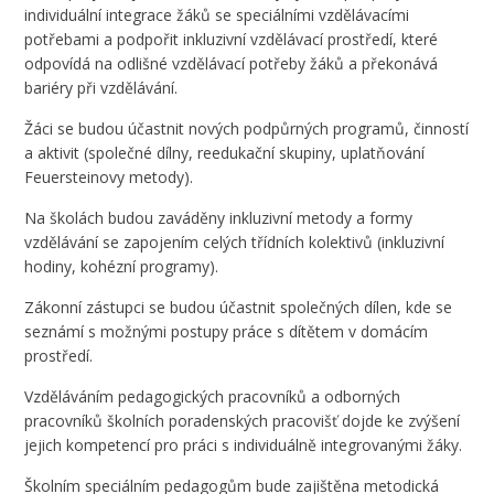
individuální integrace žáků se speciálními vzdělávacími
potřebami a podpořit inkluzivní vzdělávací prostředí, které
odpovídá na odlišné vzdělávací potřeby žáků a překonává
bariéry při vzdělávání.
Žáci se budou účastnit nových podpůrných programů, činností
a aktivit (společné dílny, reedukační skupiny, uplatňování
Feuersteinovy metody).
Na školách budou zaváděny inkluzivní metody a formy
vzdělávání se zapojením celých třídních kolektivů (inkluzivní
hodiny, kohézní programy).
Zákonní zástupci se budou účastnit společných dílen, kde se
seznámí s možnými postupy práce s dítětem v domácím
prostředí.
Vzděláváním pedagogických pracovníků a odborných
pracovníků školních poradenských pracovišť dojde ke zvýšení
jejich kompetencí pro práci s individuálně integrovanými žáky.
Školním speciálním pedagogům bude zajištěna metodická