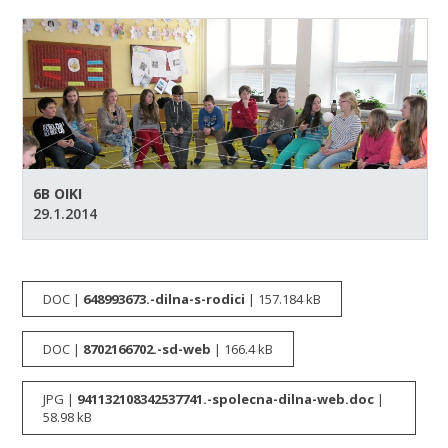
6B OIKI
29.1.2014
DOC |
648993673.-dilna-s-rodici
| 157.184 kB
DOC |
8702166702.-sd-web
| 166.4 kB
JPG |
941132108342537741.-spolecna-dilna-web.doc
|
58.98 kB