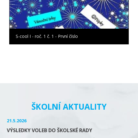
S-cool I - roč. 1 č. 1 - První číslo
ŠKOLNÍ AKTUALITY
21.5.2026
VÝSLEDKY VOLEB DO ŠKOLSKÉ RADY