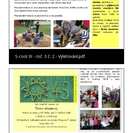
S-cool IX - roč. 3 č. 2 - Výletování.pdf