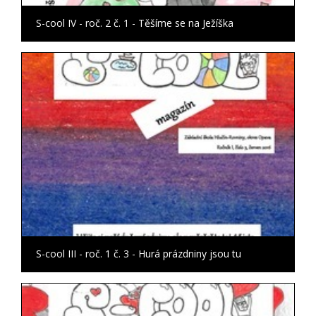
S-cool IV - roč. 2 č. 1 - Těšíme se na Ježíška
S-cool III - roč. 1 č. 3 - Hurá prázdniny jsou tu