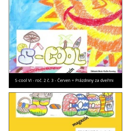
S-cool VI - roč. 2 č. 3 - Červen = Prázdniny za dveřmi