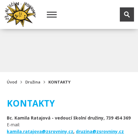
Úvod
Družina
KONTAKTY
KONTAKTY
Bc. Kamila Ratajová -
vedoucí školní družiny, 739 454 369
E-mail:
kamila.ratajova@zsrovniny.cz
,
druzina@zsrovniny.cz