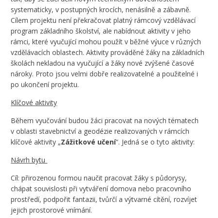
systematicky, v postupných krocích, nenásilně a zábavně.
Cílem projektu není překračovat platný rámcový vzdělávací
program základního školství, ale nabídnout aktivity v jeho
rámci, které vyučující mohou použít v běžné výuce v různých
vzdělávacích oblastech. Aktivity prováděné žáky na základních
školách nekladou na vyučující a žáky nové zvýšené časové
nároky. Proto jsou velmi dobře realizovatelné a použitelné i
po ukončení projektu.
Klíčové aktivity
Během vyučování budou žáci pracovat na nových tématech
v oblasti stavebnictví a geodézie realizovaných v rámcích
klíčové aktivity „
Zážitkové učení
“. Jedná se o tyto aktivity:
Návrh bytu
Cíl: přirozenou formou naučit pracovat žáky s půdorysy,
chápat souvislosti při vytváření domova nebo pracovního
prostředí, podpořit fantazii, tvůrčí a výtvarné cítění, rozvíjet
jejich prostorové vnímání.