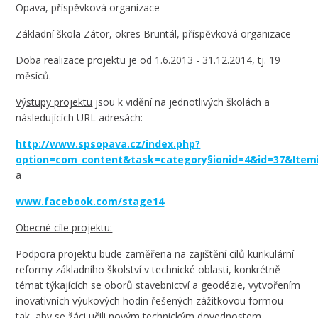
Opava, příspěvková organizace
Základní škola Zátor, okres Bruntál, příspěvková organizace
Doba realizace
projektu je od 1.6.2013 - 31.12.2014, tj. 19
měsíců.
Výstupy projektu
jsou k vidění na jednotlivých školách a
následujících URL adresách:
http://www.spsopava.cz/index.php?
option=com_content&task=category§ionid=4&id=37&Item
a
www.facebook.com/stage14
Obecné cíle projektu:
Podpora projektu bude zaměřena na zajištění cílů kurikulární
reformy základního školství v technické oblasti, konkrétně
témat týkajících se oborů stavebnictví a geodézie, vytvořením
inovativních výukových hodin řešených zážitkovou formou
tak, aby se žáci učili novým technickým dovednostem