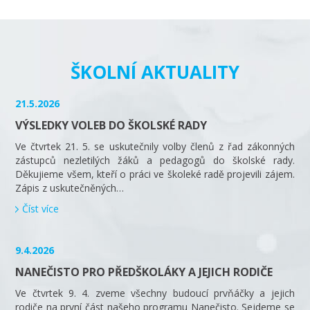
ŠKOLNÍ AKTUALITY
21.5.2026
VÝSLEDKY VOLEB DO ŠKOLSKÉ RADY
Ve čtvrtek 21. 5. se uskutečnily volby členů z řad zákonných
zástupců nezletilých žáků a pedagogů do školské rady.
Děkujieme všem, kteří o práci ve školeké radě projevili zájem.
Zápis z uskutečněných…
Číst více
9.4.2026
NANEČISTO PRO PŘEDŠKOLÁKY A JEJICH RODIČE
Ve čtvrtek 9. 4. zveme všechny budoucí prvňáčky a jejich
rodiče na první část našeho programu Nanečisto. Sejdeme se