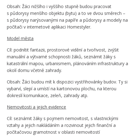
Obsah: Žáci nižšího i vyššího stupně budou pracovat
s půdorysy menšího objektu (bytu) a to ve dvou směrech –
s půdorysy narýsovanými na papíře a půdorysy a modely na
počítači v internetové aplikaci Homestyler.
Model města
Cíl: podnítit fantazii, prostorové vidění a tvořivost, zvýšit
manuální a výtvarné schopnosti žáků, seznámit žáky s
katastrální mapou, urbanismem, plánováním infrastruktury a
okolí domu včetně zahrady.
Obsah: Žáci budou mít k dispozici vystřihovánky budov. Ty si
vybarví, slepí a umístí na kartonovou plochu, na kterou
dokreslí komunikace, zeleň, zahrady atp.
Nemovitosti a jejich evidence
Cíl: seznámit žáky s pojmem nemovitost, s vlastnickými
vztahy a jejich nakládáním a rozvinout jejich finanční a
počítačovou gramotnost v oblasti nemovitostí