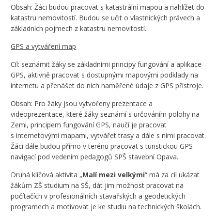
Obsah: Žáci budou pracovat s katastrální mapou a nahlížet do
katastru nemovitostí. Budou se učit o vlastnických právech a
základních pojmech z katastru nemovitostí.
GPS a vytváření map
Cíl: seznámit žáky se základními principy fungování a aplikace
GPS, aktivně pracovat s dostupnými mapovými podklady na
internetu a přenášet do nich naměřené údaje z GPS přístroje.
Obsah: Pro žáky jsou vytvořeny prezentace a
videoprezentace, které žáky seznámí s určováním polohy na
Zemi, principem fungování GPS, naučí je pracovat
s internetovými mapami, vytvářet trasy a dále s nimi pracovat.
Žáci dále budou přímo v terénu pracovat s turistickou GPS
navigací pod vedením pedagogů SPŠ stavební Opava.
Druhá klíčová aktivita „
Malí mezi velkými
“ má za cíl ukázat
žákům ZŠ studium na SŠ, dát jim možnost pracovat na
počítačích v profesionálních stavařských a geodetických
programech a motivovat je ke studiu na technických školách.