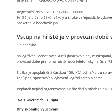
ROP NUTS II Moravskoslezsko 2007 - 2013
Registrační číslo: CZ.1.10/3.2.00/03.00886
Hřiště je určeno žákům školy a široké veřejnosti. Je vybav
basketbal a beachvolejbal.
Vstup na hřiště je v provozní době 
Objednávky
na využívání jednotlivých kurtů (beachvolejbal, minikopaná, 
provozní době přímo na místě nebo telefonicky na čísle: 7
Služba je zpoplatněná částkou 150,-Kč/hodina/kurt u správc
zapůjčení sportovního vybavení, využití šaten a sprch.
Poplatek neplatí organizované složky dětí a mládeže do 18-t
Od 1. května do 31. října
Dny školního vyučování