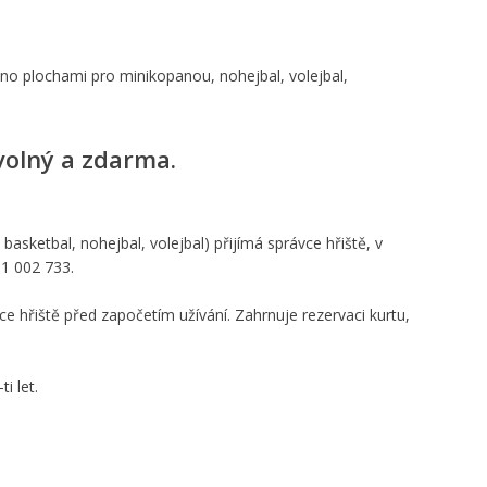
eno plochami pro minikopanou, nohejbal, volejbal,
volný a zdarma.
basketbal, nohejbal, volejbal) přijímá správce hřiště, v
31 002 733.
e hřiště před započetím užívání. Zahrnuje rezervaci kurtu,
i let.