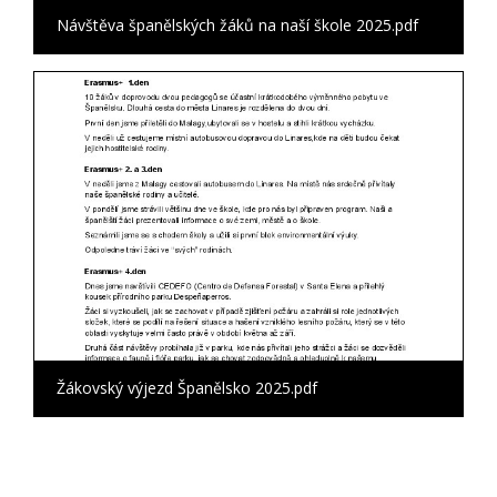
Návštěva španělských žáků na naší škole 2025.pdf
Žákovský výjezd Španělsko 2025.pdf