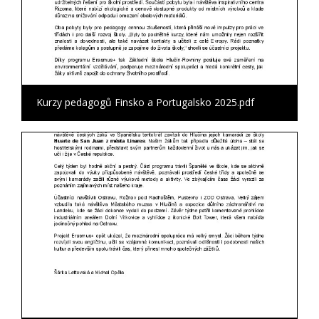
Kurzy pedagogů Finsko a Portugalsko 2025.pdf