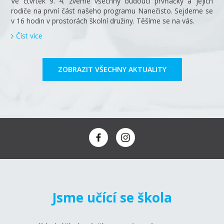
Ve čtvrtek 9. 4. zveme všechny budoucí prvňáčky a jejich
rodiče na první část našeho programu Nanečisto. Sejdeme se
v 16 hodin v prostorách školní družiny. Těšíme se na vás.
Číst více
ZOBRAZIT VŠECHNY AKTUALITY
Jsme učící se škola