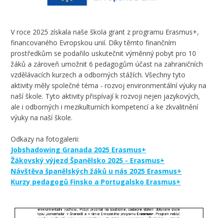
V roce 2025 získala naše škola grant z programu Erasmus+,
financovaného Evropskou unií. Díky těmto finančním
prostředkům se podařilo uskutečnit výměnný pobyt pro 10
žáků a zároveň umožnit 6 pedagogům účast na zahraničních
vzdělávacích kurzech a odborných stážích. Všechny tyto
aktivity měly společné téma - rozvoj environmentální výuky na
naší škole. Tyto aktivity přispívají k rozvoji nejen jazykových,
ale i odborných i mezikulturních kompetencí a ke zkvalitnění
výuky na naší škole.
Odkazy na fotogalerii:
Jobshadowing Granada 2025 Erasmus+
Žákovský výjezd Španělsko 2025 - Erasmus+
Návštěva španělských žáků u nás 2025 Erasmus+
Kurzy pedagogů Finsko a Portugalsko Erasmus+