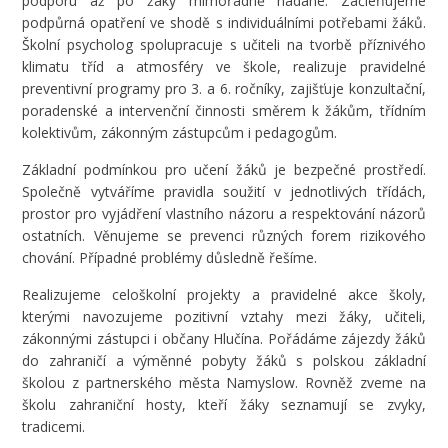
podporu až po žáky mimořádně nadané. Začleňujeme
podpůrná opatření ve shodě s individuálními potřebami žáků.
Školní psycholog spolupracuje s učiteli na tvorbě příznivého
klimatu tříd a atmosféry ve škole, realizuje pravidelné
preventivní programy pro 3. a 6. ročníky, zajišťuje konzultační,
poradenské a intervenční činnosti směrem k žákům, třídním
kolektivům, zákonným zástupcům i pedagogům.
Základní podmínkou pro učení žáků je bezpečné prostředí.
Společně vytváříme pravidla soužití v jednotlivých třídách,
prostor pro vyjádření vlastního názoru a respektování názorů
ostatních. Věnujeme se prevenci různých forem rizikového
chování. Případné problémy důsledně řešíme.
Realizujeme celoškolní projekty a pravidelné akce školy,
kterými navozujeme pozitivní vztahy mezi žáky, učiteli,
zákonnými zástupci i občany Hlučína. Pořádáme zájezdy žáků
do zahraničí a výměnné pobyty žáků s polskou základní
školou z partnerského města Namyslow. Rovněž zveme na
školu zahraniční hosty, kteří žáky seznamují se zvyky,
tradicemi.