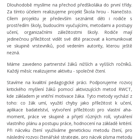
Dlouhodobě myslíme na přechod předškoláka do první třídy.
Za tímto účelem realizujeme projekt Škola hrou - Nanečisto.
Cílem projektu je především seznámit děti i rodiče s
prostředím školy, budoucími vyučujícími, metodami a postupy
učení, organizačními záležitostmi školy. Rodiče mají
jedinečnou příležitost vidět své dítě pracovat a komunikovat
ve skupině vrstevníků, pod vedením autority, kterou ještě
nezná.
Máme zavedeno partnerství žáků nižších a vyšších ročníků.
Každý měsíc realizujeme aktivitu - společné čtení.
Stavíme na kvalitní pedagogické práci. Podporujeme rozvoj
kritického myšlení žáků pomocí aktivizujících metod RWCT,
kde základem je vnitřní motivace žáka. Tyto metody vychází z
toho: co žák umí, využití chyby jako příležitost k učení,
aplikace badatelství, vytvoření příležitosti pro vlastní aha-
moment, práce ve skupině a přijetí různých rolí, vytváření
vlastního plánu a postupu práce, hodnocení na základě kritérií.
Při nácviku čtení využíváme genetickou metodu čtení, pro
následný rozvoj čtenářské strategie, pro nácvik písma metodu