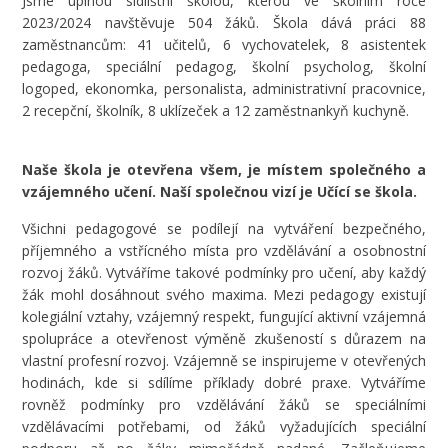
Jsme úplnou sídlištní školou, kterou ve školním roce
2023/2024 navštěvuje 504 žáků. Škola dává práci 88
zaměstnancům: 41 učitelů, 6 vychovatelek, 8 asistentek
pedagoga, speciální pedagog, školní psycholog, školní
logoped, ekonomka, personalista, administrativní pracovnice,
2 recepční, školník, 8 uklízeček a 12 zaměstnankyň kuchyně.
Naše škola je otevřena všem, je místem společného a
vzájemného učení. Naší společnou vizí je Učící se škola.
Všichni pedagogové se podílejí na vytváření bezpečného,
příjemného a vstřícného místa pro vzdělávání a osobnostní
rozvoj žáků. Vytváříme takové podmínky pro učení, aby každý
žák mohl dosáhnout svého maxima. Mezi pedagogy existují
kolegiální vztahy, vzájemný respekt, fungující aktivní vzájemná
spolupráce a otevřenost výměně zkušeností s důrazem na
vlastní profesní rozvoj. Vzájemně se inspirujeme v otevřených
hodinách, kde si sdílíme příklady dobré praxe. Vytváříme
rovněž podmínky pro vzdělávání žáků se speciálními
vzdělávacími potřebami, od žáků vyžadujících speciální