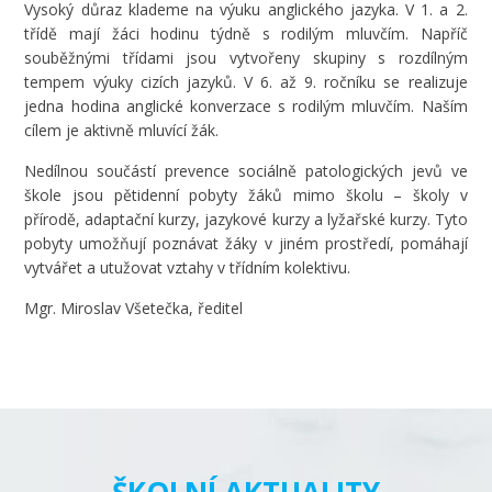
Vysoký důraz klademe na výuku anglického jazyka. V 1. a 2.
třídě mají žáci hodinu týdně s rodilým mluvčím. Napříč
souběžnými třídami jsou vytvořeny skupiny s rozdílným
tempem výuky cizích jazyků. V 6. až 9. ročníku se realizuje
jedna hodina anglické konverzace s rodilým mluvčím. Naším
cílem je aktivně mluvící žák.
Nedílnou součástí prevence sociálně patologických jevů ve
škole jsou pětidenní pobyty žáků mimo školu – školy v
přírodě, adaptační kurzy, jazykové kurzy a lyžařské kurzy. Tyto
pobyty umožňují poznávat žáky v jiném prostředí, pomáhají
vytvářet a utužovat vztahy v třídním kolektivu.
Mgr. Miroslav Všetečka, ředitel