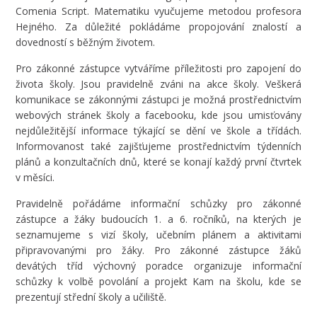
Comenia Script. Matematiku vyučujeme metodou profesora
Hejného. Za důležité pokládáme propojování znalostí a
dovedností s běžným životem.
Pro zákonné zástupce vytváříme příležitosti pro zapojení do
života školy. Jsou pravidelně zváni na akce školy. Veškerá
komunikace se zákonnými zástupci je možná prostřednictvím
webových stránek školy a facebooku, kde jsou umisťovány
nejdůležitější informace týkající se dění ve škole a třídách.
Informovanost také zajišťujeme prostřednictvím týdenních
plánů a konzultačních dnů, které se konají každý první čtvrtek
v měsíci.
Pravidelně pořádáme informační schůzky pro zákonné
zástupce a žáky budoucích 1. a 6. ročníků, na kterých je
seznamujeme s vizí školy, učebním plánem a aktivitami
připravovanými pro žáky. Pro zákonné zástupce žáků
devátých tříd výchovný poradce organizuje informační
schůzky k volbě povolání a projekt Kam na školu, kde se
prezentují střední školy a učiliště.